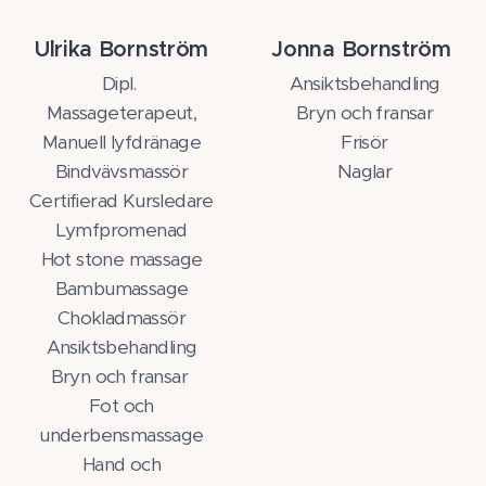
Ulrika Bornström
Jonna Bornström
Dipl.
Ansiktsbehandling
Massageterapeut,
Bryn och fransar
Manuell lyfdränage
Frisör
Bindvävsmassör
Naglar
Certifierad Kursledare
Lymfpromenad
Hot stone massage
Bambumassage
Chokladmassör
Ansiktsbehandling
Bryn och fransar
Fot och
underbensmassage
Hand och